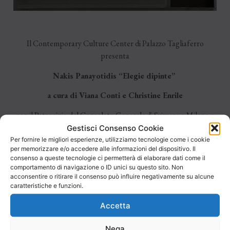
Il Contemporary Culture Center di Palazzo Tagliaferro
presenta
Nakis Panayotidis “Elegie dipinte”
a cura di Viana Conti e Christine Enrile
con il Patrocinio del Consolato Generale di Svizzera a Milano e
dell’Istituto Svizzero
Gestisci Consenso Cookie
Per fornire le migliori esperienze, utilizziamo tecnologie come i cookie
e con il sostegno di Pro Helvetia, Fondazione Svizzera per la
per memorizzare e/o accedere alle informazioni del dispositivo. Il
consenso a queste tecnologie ci permetterà di elaborare dati come il
cultura
comportamento di navigazione o ID unici su questo sito. Non
acconsentire o ritirare il consenso può influire negativamente su alcune
Inaugurazione venerdì 29 giugno alle ore 20.30
caratteristiche e funzioni.
Accetta
Saluto del Sindaco di Andora Mauro Demichelis e
Nega