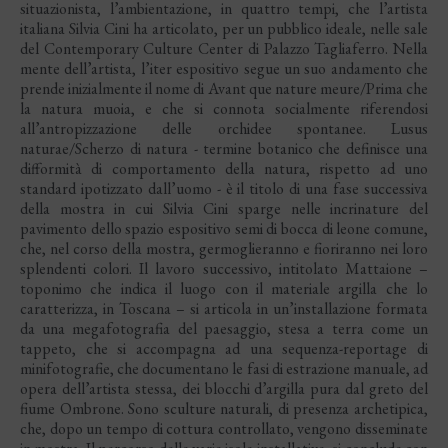
situazionista, l’ambientazione, in quattro tempi, che l’artista
italiana Silvia Cini ha articolato, per un pubblico ideale, nelle sale
del Contemporary Culture Center di Palazzo Tagliaferro. Nella
mente dell’artista, l’iter espositivo segue un suo andamento che
prende inizialmente il nome di Avant que nature meure/Prima che
la natura muoia, e che si connota socialmente riferendosi
all’antropizzazione delle orchidee spontanee. Lusus
naturae/Scherzo di natura - termine botanico che definisce una
difformità di comportamento della natura, rispetto ad uno
standard ipotizzato dall’uomo - è il titolo di una fase successiva
della mostra in cui Silvia Cini sparge nelle incrinature del
pavimento dello spazio espositivo semi di bocca di leone comune,
che, nel corso della mostra, germoglieranno e fioriranno nei loro
splendenti colori. Il lavoro successivo, intitolato Mattaione –
toponimo che indica il luogo con il materiale argilla che lo
caratterizza, in Toscana – si articola in un’installazione formata
da una megafotografia del paesaggio, stesa a terra come un
tappeto, che si accompagna ad una sequenza-reportage di
minifotografie, che documentano le fasi di estrazione manuale, ad
opera dell’artista stessa, dei blocchi d’argilla pura dal greto del
fiume Ombrone. Sono sculture naturali, di presenza archetipica,
che, dopo un tempo di cottura controllato, vengono disseminate