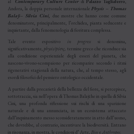
al
Contemporary Culture Center
di
Palazzo Tagliaferro,
Andora, la doppia personale internazionale
Physis – Thomas
Balaӱ – Silvia Cini,
due mostre che hanno come comune
denominatore, principalmente, l’orchidea, pianta seducente e
inquietante, dalla fenomenologia di fioritura complessa.
Tale evento espositivo
in progress
si denomina,
significativamente,
physis/φύσις,
termine greco che riconduce sia
alla condizione esperienziale degli esseri del pianeta, che
nascono-vivono-scompaiono per ricomparire secondo i ritmi
rigenerativi stagionali della natura, che, al tempo stesso, agli
esordi filosofici del pensiero ontologico occidentale.
A partire dalla precarietà della bellezza del fiore, si percepisce,
sottotraccia, sia nell’opera di Thomas Balaӱ che in quella di Silvia
Cini, una profonda riflessione sui rischi di una sparizione
naturale e di una annunciata, in un ecosistema attaccato
dall’inquinamento messo sconsideratamente in atto dall’uomo,
che dovrebbe, al contrario, incentivare la biodiversità. Entrano
in risonanza, in mostra, le condizioni d’ Arte,
Bios
e
Anthropos
.