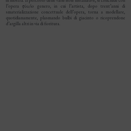
in mostra. Il percorso delle varie isole installative, si conclude con
l’opera φύω/io genero, in cui l’artista, dopo trent’anni di
smaterializzazione concettuale dell’opera, torna a modellare,
quotidianamente, plasmando bulbi di giacinto o ricoprendone
d’argilla altri in via di fioritura.