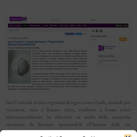
Ines Fontenla artista argentina di segno concettuale, nomade per
vocazione, nata a Buenos Aires, residente a Roma attiva
internazionalmente ha riflettuto su molte delle tematiche
teorizzate da Bauman riportandole all’interno delle sue
installazioni e delle sue opere. Osservando le opere di Ines