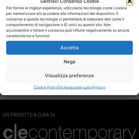
Gestisci Consenso Cookie
Fontenla, da quelle dell’utopia e dei territori immaginari a quelle
Per fornire le migliori esperienze, utilizziamo tecnologie come i cookie
delle migrazioni e dei conflitti sociali a quelle legate all’ambiente e
per memorizzare e/o accedere alle informazioni del dispositivo. Il
alla natura, molti i quesiti che si aprono sulle tematiche che esse
consenso a queste tecnologie ci permetterà di elaborare dati come il
sviluppano.
comportamento di navigazione o ID unici su questo sito. Non
acconsentire o ritirare il consenso può influire negativamente su alcune
I lavori di Ines presentano tutti più o meno evidentemente un
caratteristiche e funzioni.
rimando autobiografico, lei migrante con la famiglia dall’America
Latina ( argentina naturalizzata italiana) riflette molto sul suo
Accetta
profondo rapporto con la terra d’origine.
Nega
Leggi l'articolo
Visualizza preferenze
Cookie Policy
Dichiarazione sulla Privacy
UN PROGETTO A CURA DI