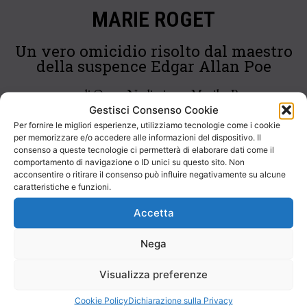
MARIE ROGET
Un vero omicidio risolto dal maestro
della suspence Edgar Allan Poe
a cura di Omar Nedjari con Marika Pensa
Gestisci Consenso Cookie
Per fornire le migliori esperienze, utilizziamo tecnologie come i cookie
Orari delle rappresentazioni: prima ore 18.00 – seconda
per memorizzare e/o accedere alle informazioni del dispositivo. Il
ore 20.30
consenso a queste tecnologie ci permetterà di elaborare dati come il
comportamento di navigazione o ID unici su questo sito. Non
acconsentire o ritirare il consenso può influire negativamente su alcune
PRENOTAZIONE NECESSARIA al n. 348 90 31 514
caratteristiche e funzioni.
Accetta
Edgar Allan Poe trasforma un vero fatto di cronaca (l’assassinio
Nega
della sigaraia Mary Rogers) in un racconto, nel quale segue con
estrema precisione i fatti riportati dai giornali. Con la sua
Visualizza preferenze
incredibile capacità di deduzione era riuscito a costruire una pista
di indagine così precisa, arrivando a tali conclusioni, che fu egli
Cookie Policy
Dichiarazione sulla Privacy