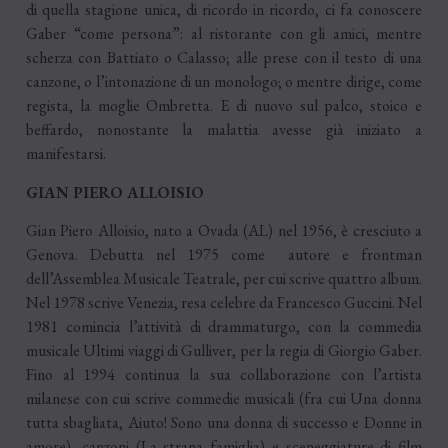
di quella stagione unica, di ricordo in ricordo, ci fa conoscere
Gaber “come persona”: al ristorante con gli amici, mentre
scherza con Battiato o Calasso; alle prese con il testo di una
canzone, o l’intonazione di un monologo; o mentre dirige, come
regista, la moglie Ombretta. E di nuovo sul palco, stoico e
beffardo, nonostante la malattia avesse già iniziato a
manifestarsi.
GIAN PIERO ALLOISIO
Gian Piero Alloisio, nato a Ovada (AL) nel 1956, è cresciuto a
Genova. Debutta nel 1975 come autore e frontman
dell’Assemblea Musicale Teatrale, per cui scrive quattro album.
Nel 1978 scrive Venezia, resa celebre da Francesco Guccini. Nel
1981 comincia l’attività di drammaturgo, con la commedia
musicale Ultimi viaggi di Gulliver, per la regia di Giorgio Gaber.
Fino al 1994 continua la sua collaborazione con l’artista
milanese con cui scrive commedie musicali (fra cui Una donna
tutta sbagliata, Aiuto! Sono una donna di successo e Donne in
amore), canzoni (La strana famiglia) e sceneggiature di film