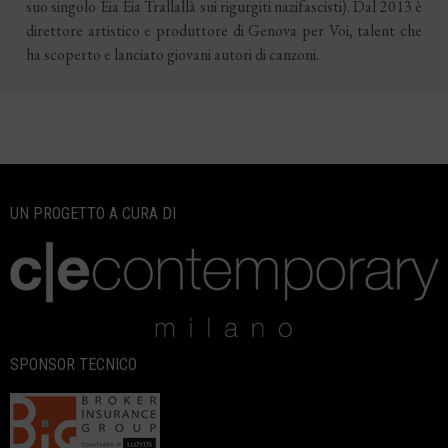
suo singolo Eia Eia Trallallà sui rigurgiti nazifascisti). Dal 2013 è
direttore artistico e produttore di Genova per Voi, talent che
ha scoperto e lanciato giovani autori di canzoni.
UN PROGETTO A CURA DI
SPONSOR TECNICO