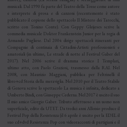
musicali. Dal 1990 fa parte del Teatro della Tosse come autore
e interprete di prosa e di canzoni (recentemente è stato
pubblicato il copione dello spettacolo Il Mistero dei Tarocchi,
scritto con Tonino Conte). Con Geppy Gleijeses scrive la
commedia musicale Doktor Frankenstein Junior per la regia di
Armando Pugliese. Dal 2004 dirige spettacoli itineranti per
Compagnie di centinaia di Cittadini-Artisti professionisti e
amatoriali (in ultimo, Le strade di notte al Festival Gaber del
2017). Nel 2006 scrive il dramma storico I Templari,
ultimo atto, con Paolo Graziosi, trasmesso dalla RAI. Nel
2008, con Maurizio Maggiani, pubblica per Feltrinelli il
libro+cd Storia della meraviglia. Nel 2010 per il Teatro Stabile
di Genova scrive lo spettacolo La musica è infinita, dedicato a
Umberto Bindi, con Giuseppe Cederna. Nel 2017 è uscito il suo
Il mio amico Giorgio Gaber. Tributo affettuoso a un uomo non
superficiale, edito da UTET. Da tredici anni Alloisio produce il
Festival Pop della Resistenza (il 6 aprile è uscito per la EDEL il
suo cd+dvd Resistenza Pop con videoracconti di partigiani e il