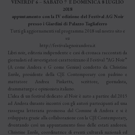
VENERDI’ 6 – SABATO 7 E DOMENICA 8 LUGLIO
2018
appuntamento con la IV edizione del Festival AG Noir
presso i Giardini di Palazzo Tagliaferro
Tutti gli aggiornamenti sul programma 2018 sul nostro sito e
su
http://festivalagnoirandora.it
Libri noir, editoria indipendente e casi di cronaca raccontati da
giornalisti ed investigatori caratterizzano il Festival “
AG Noir
”
(A come Andora e G come Genius) condotto da
Christine
Enrile
, presidente della
C|E Contemporary
con padrino e
mattatore
Andrea Pinketts
, scrittore, giornalista,
drammaturgo e opinionista italiano.
L’idea di un festival dedicato al Noir è nato a partire dal 2015
ad Andora durante incontri con gli autori partecipanti ad una
rassegna letteraria promossa dal Comune di Andora e si è
sviluppata grazie alla collaborazione con la
C|E Contemporary
,
diventando così un appuntamento fisso delle estati andoresi.
Christine Enrile
, coordinatrice di eventi culturali nazionali ed