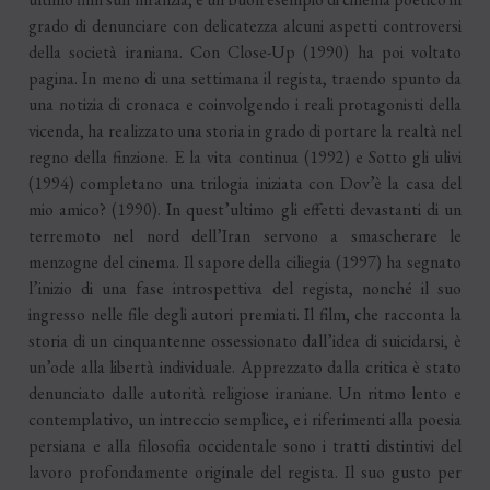
grado di denunciare con delicatezza alcuni aspetti controversi
della società iraniana. Con Close-Up (1990) ha poi voltato
pagina. In meno di una settimana il regista, traendo spunto da
una notizia di cronaca e coinvolgendo i reali protagonisti della
vicenda, ha realizzato una storia in grado di portare la realtà nel
regno della finzione. E la vita continua (1992) e Sotto gli ulivi
(1994) completano una trilogia iniziata con Dov’è la casa del
mio amico? (1990). In quest’ultimo gli effetti devastanti di un
terremoto nel nord dell’Iran servono a smascherare le
menzogne del cinema. Il sapore della ciliegia (1997) ha segnato
l’inizio di una fase introspettiva del regista, nonché il suo
ingresso nelle file degli autori premiati. Il film, che racconta la
storia di un cinquantenne ossessionato dall’idea di suicidarsi, è
un’ode alla libertà individuale. Apprezzato dalla critica è stato
denunciato dalle autorità religiose iraniane. Un ritmo lento e
contemplativo, un intreccio semplice, e i riferimenti alla poesia
persiana e alla filosofia occidentale sono i tratti distintivi del
lavoro profondamente originale del regista. Il suo gusto per