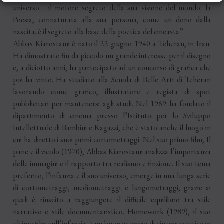
universo… il motore segreto della sua visione del mondo: la
Poesia, connaturata alla sua persona, come un dono dalla
nascita..è il segreto alla base della poetica del cineasta”
Abbas Kiarostami è nato il 22 giugno 1940 a Teheran, in Iran.
Ha dimostrato fin da piccolo un grande interesse per il disegno
e, a diciotto anni, ha partecipato ad un concorso di grafica che
poi ha vinto. Ha studiato alla Scuola di Belle Arti di Teheran
lavorando come grafico, illustratore e regista di spot
pubblicitari per mantenersi agli studi. Nel 1969 ha fondato il
dipartimento di cinema presso l’Istituto per lo Sviluppo
Intellettuale di Bambini e Ragazzi, che è stato anche il luogo in
cui ha diretto i suoi primi cortometraggi. Nel suo primo film, Il
pane e il vicolo (1970), Abbas Kiarostami analizza l’importanza
delle immagini e il rapporto tra realismo e finzione. Il suo tema
preferito, l’infanzia e il suo universo, emerge in una lunga serie
di cortometraggi, mediometraggi e lungometraggi, grazie ai
quali è riuscito a raggiungere il difficile equilibrio tra stile
narrativo e stile documentaristico. Homework (1989), il suo
ultimo film sull’infanzia, è un buon esempio di cinema poetico in