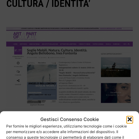
CULTURA / IDENTITA’
La guerra moderna alle paure umane, sia essa rivolta contro i
Gestisci Consenso Cookie
disastri di origine naturale o artificiale, sembra avere come esito la
Per fornire le migliori esperienze, utilizziamo tecnologie come i cookie
redistribuzione sociale delle paure, anziché la loro riduzione
per memorizzare e/o accedere alle informazioni del dispositivo. Il
consenso a queste tecnologie ci permetterà di elaborare dati come il