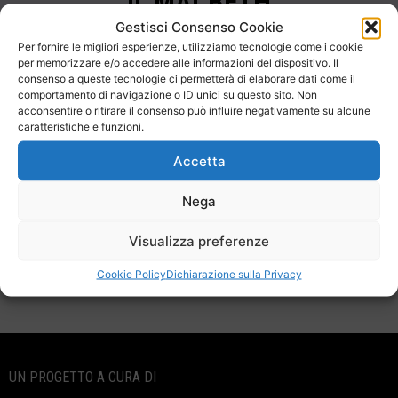
IL MACBETH
Gestisci Consenso Cookie
Pino Ronco e Amelia Conte
Per fornire le migliori esperienze, utilizziamo tecnologie come i cookie
per memorizzare e/o accedere alle informazioni del dispositivo. Il
Testo di Pino Ronco, liberamente ispirato alla tragedia
consenso a queste tecnologie ci permetterà di elaborare dati come il
shakespeariana
comportamento di navigazione o ID unici su questo sito. Non
acconsentire o ritirare il consenso può influire negativamente su alcune
caratteristiche e funzioni.
Ingresso gratuito esclusivamente su prenotazione!
Accetta
T.
348 90 31 514
Nega
Visualizza preferenze
Cookie Policy
Dichiarazione sulla Privacy
UN PROGETTO A CURA DI