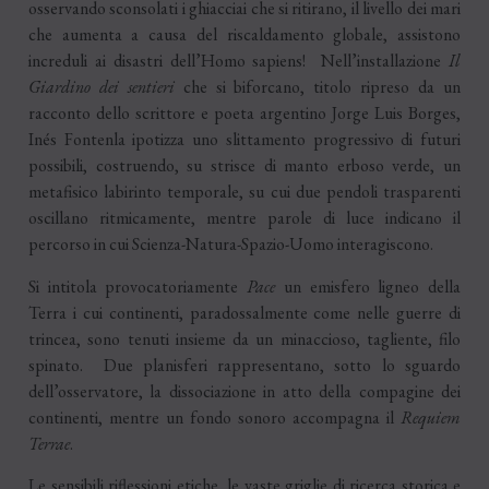
osservando sconsolati i ghiacciai che si ritirano, il livello dei mari
che aumenta a causa del riscaldamento globale, assistono
increduli ai disastri dell’Homo sapiens! Nell’installazione
Il
Giardino dei sentieri
che si biforcano, titolo ripreso da un
racconto dello scrittore e poeta argentino Jorge Luis Borges,
Inés Fontenla ipotizza uno slittamento progressivo di futuri
possibili, costruendo, su strisce di manto erboso verde, un
metafisico labirinto temporale, su cui due pendoli trasparenti
oscillano ritmicamente, mentre parole di luce indicano il
percorso in cui Scienza-Natura-Spazio-Uomo interagiscono.
Si intitola provocatoriamente
Pace
un emisfero ligneo della
Terra i cui continenti, paradossalmente come nelle guerre di
trincea, sono tenuti insieme da un minaccioso, tagliente, filo
spinato. Due planisferi rappresentano, sotto lo sguardo
dell’osservatore, la dissociazione in atto della compagine dei
continenti, mentre un fondo sonoro accompagna il
Requiem
Terrae
.
Le sensibili riflessioni etiche, le vaste griglie di ricerca storica e