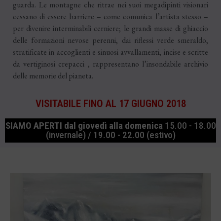
guarda. Le montagne che ritrae nei suoi megadipinti visionari
cessano di essere barriere – come comunica l’artista stesso –
per divenire interminabili cerniere; le grandi masse di ghiaccio
delle formazioni nevose perenni, dai riflessi verde smeraldo,
stratificate in accoglienti e sinuosi avvallamenti, incise e scritte
da vertiginosi crepacci , rappresentano l’insondabile archivio
delle memorie del pianeta.
VISITABILE FINO AL 17 GIUGNO 2018
SIAMO APERTI
dal giovedì alla domenica
15.00 - 18.00
(invernale) / 19.00 - 22.00 (estivo)