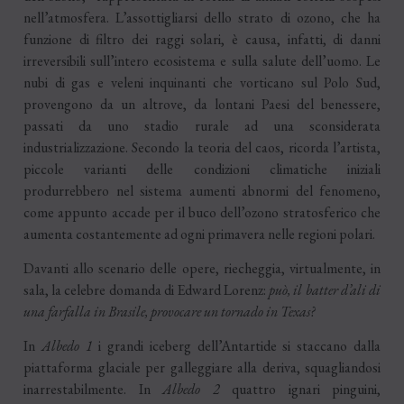
nell’atmosfera. L’assottigliarsi dello strato di ozono, che ha
funzione di filtro dei raggi solari, è causa, infatti, di danni
irreversibili sull’intero ecosistema e sulla salute dell’uomo. Le
nubi di gas e veleni inquinanti che vorticano sul Polo Sud,
provengono da un altrove, da lontani Paesi del benessere,
passati da uno stadio rurale ad una sconsiderata
industrializzazione. Secondo la teoria del caos, ricorda l’artista,
piccole varianti delle condizioni climatiche iniziali
produrrebbero nel sistema aumenti abnormi del fenomeno,
come appunto accade per il buco dell’ozono stratosferico che
aumenta costantemente ad ogni primavera nelle regioni polari.
Davanti allo scenario delle opere, riecheggia, virtualmente, in
sala, la celebre domanda di Edward Lorenz:
può, il batter d’ali di
una farfalla in Brasile, provocare un tornado in Texas?
In
Albedo 1
i grandi iceberg dell’Antartide si staccano dalla
piattaforma glaciale per galleggiare alla deriva, squagliandosi
inarrestabilmente. In
Albedo 2
quattro ignari pinguini,