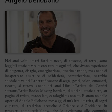
Nei suoi volti umani fatti di neve, di ghiaccio, di terra, sono
leggibili storie di vita di creature di ogni età, che vivono esperienze
di indigenza, disagio, emarginazione, discriminazione, ma anche di
inaspettate aperture di solidarietà, comunicazione, scambio
solidale di valori. La stratificazione di segni, gesti, colori, emozioni,
ricordi, si ritrova anche nei suoi Libri d’Artista dai Confini
slittanti/Artist Books Moving borders, dipinti su storie altre, su
pagine di riviste, rotocalchi, cataloghi di anonimi. Risuonano nelle
opere di Angelo Bellobono messaggi di un’altra umanità, di sogni
e paure, di tradizioni arcaiche d’Oriente e d’Occidente. In
progetti come Atla(s)now, che lo avvicinano alle comunità