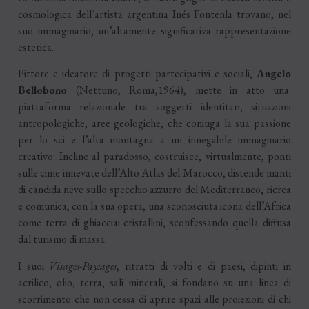
cosmologica dell’artista argentina Inés Fontenla trovano, nel
suo immaginario, un’altamente significativa rappresentazione
estetica.
Pittore e ideatore di progetti partecipativi e sociali,
Angelo
Bellobono
(Nettuno, Roma,1964), mette in atto una
piattaforma relazionale tra soggetti identitari, situazioni
antropologiche, aree geologiche, che coniuga la sua passione
per lo sci e l’alta montagna a un innegabile immaginario
creativo. Incline al paradosso, costruisce, virtualmente, ponti
sulle cime innevate dell’Alto Atlas del Marocco, distende manti
di candida neve sullo specchio azzurro del Mediterraneo, ricrea
e comunica, con la sua opera, una sconosciuta icona dell’Africa
come terra di ghiacciai cristallini, sconfessando quella diffusa
dal turismo di massa.
I suoi
Visages-Paysages
, ritratti di volti e di paesi, dipinti in
acrilico, olio, terra, sali minerali, si fondano su una linea di
scorrimento che non cessa di aprire spazi alle proiezioni di chi