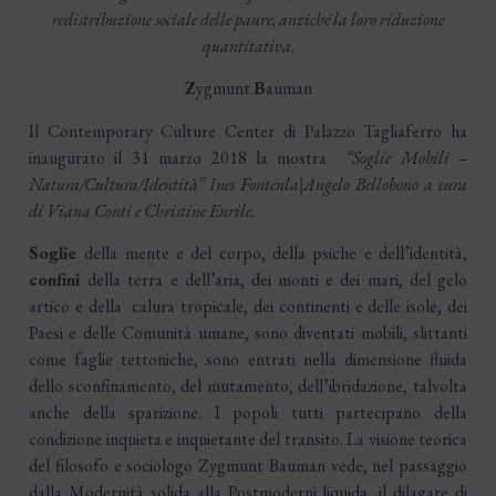
redist
ribuzione sociale delle paure, anziché la loro riduzione
quantitativa.
Z
ygmunt
B
auman
Il Contemporary Culture Center di Palazzo Tagliaferro ha
inaugurato il 31 marzo 2018 la mostra
“Soglie Mobili –
Natura/Cultura/Identità” Ines Fontenla|Angelo Bellobono a cura
di Viana Conti e Christine Enrile.
Soglie
della mente e del corpo, della psiche e dell’identità,
confini
della terra e dell’aria, dei monti e dei mari, del gelo
artico e della calura tropicale, dei continenti e delle isole, dei
Paesi e delle Comunità umane, sono diventati mobili, slittanti
come faglie tettoniche, sono entrati nella dimensione fluida
dello sconfinamento, del mutamento, dell’ibridazione, talvolta
anche della sparizione. I popoli tutti partecipano della
condizione inquieta e inquietante del transito. La visione teorica
del filosofo e sociologo Zygmunt Bauman vede, nel passaggio
dalla Modernità solida alla Postmoderni liquida, il dilagare di