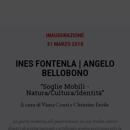
INAUGURAZIONE
31 MARZO 2018
INES FONTENLA | ANGELO
BELLOBONO
“Soglie Mobili -
Natura/Cultura/Identità”
A cura di Viana Conti e Christine Enrile
La guerra moderna alle paure umane, sia essa rivolta contro i
disastri di origine naturale o artificiale, sembra avere come esito la