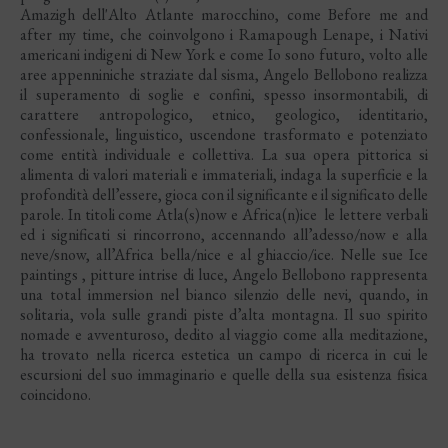
Amazigh dell'Alto Atlante marocchino, come Before me and
after my time, che coinvolgono i Ramapough Lenape, i Nativi
americani indigeni di New York e come Io sono futuro, volto alle
aree appenniniche straziate dal sisma, Angelo Bellobono realizza
il superamento di soglie e confini, spesso insormontabili, di
carattere antropologico, etnico, geologico, identitario,
confessionale, linguistico, uscendone trasformato e potenziato
come entità individuale e collettiva. La sua opera pittorica si
alimenta di valori materiali e immateriali, indaga la superficie e la
profondità dell’essere, gioca con il significante e il significato delle
parole. In titoli come Atla(s)now e Africa(n)ice le lettere verbali
ed i significati si rincorrono, accennando all’adesso/now e alla
neve/snow, all’Africa bella/nice e al ghiaccio/ice. Nelle sue Ice
paintings , pitture intrise di luce, Angelo Bellobono rappresenta
una total immersion nel bianco silenzio delle nevi, quando, in
solitaria, vola sulle grandi piste d’alta montagna. Il suo spirito
nomade e avventuroso, dedito al viaggio come alla meditazione,
ha trovato nella ricerca estetica un campo di ricerca in cui le
escursioni del suo immaginario e quelle della sua esistenza fisica
coincidono.