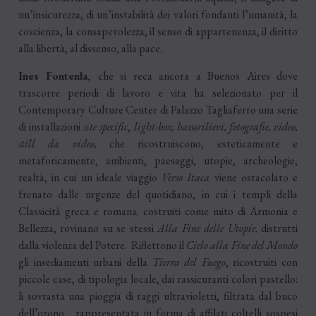
un’insicurezza, di un’instabilità dei valori fondanti l’umanità, la
coscienza, la consapevolezza, il senso di appartenenza, il diritto
alla libertà, al dissenso, alla pace.
Ines Fontenla,
che si reca ancora a Buenos Aires dove
trascorre periodi di lavoro e vita ha selezionato per il
Contemporary Culture Center di Palazzo Tagliaferro una serie
di installazioni
site specific
,
light-box, bassorilievi, fotografie, video,
still da video,
che ricostruiscono, esteticamente e
metaforicamente, ambienti, paesaggi, utopie, archeologie,
realtà, in cui un ideale viaggio
Verso Itaca
viene ostacolato e
frenato dalle urgenze del quotidiano, in cui i templi della
Classicità greca e romana
,
costruiti come mito di Armonia e
Bellezza, rovinano su se stessi
Alla Fine delle Utopie,
distrutti
dalla violenza del Potere. Riflettono il
Cielo alla Fine del Mondo
gli insediamenti urbani della
Tierra del Fuego
, ricostruiti con
piccole case, di tipologia locale, dai rassicuranti colori pastello:
li sovrasta una pioggia di raggi ultravioletti, filtrata dal buco
dell’ozono, rappresentata in forma di affilati coltelli sospesi